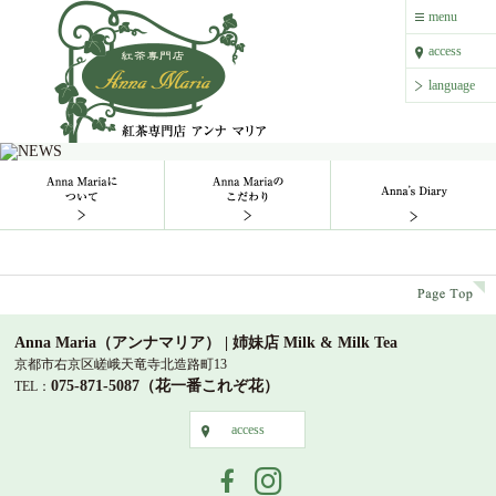
紅茶専門店 アンナ マリア
menu
menu
access
access
language
language
Anna Mariaについて
Anna Mariaのこだわり
Anna`s 
p
Anna Maria（アンナマリア） | 姉妹店 Milk & Milk Tea
京都市右京区嵯峨天竜寺北造路町13
075-871-5087（花一番これぞ花）
TEL：
access
access