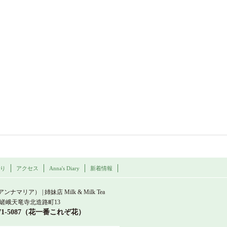
わり
アクセス
Anna's Diary
新着情報
a Maria
（アンナマリア） | 姉妹店 Milk & Milk Tea
嵯峨天竜寺北造路町13
871-5087（花一番これぞ花）