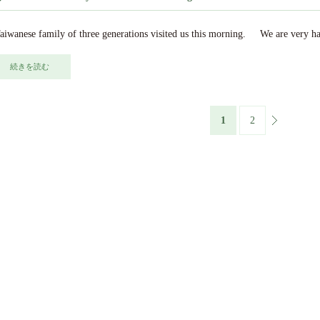
iwanese family of three generations visited us this morning. We are very ha
続きを読む
1
2
»