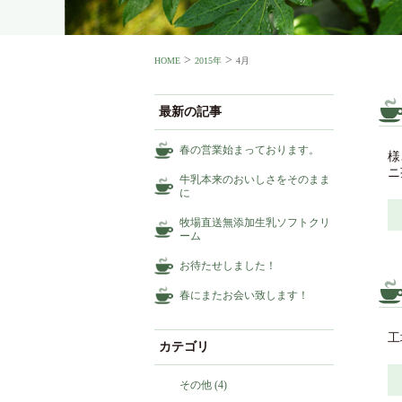
>
>
HOME
2015年
4月
最新の記事
春の営業始まっております。
様
ニ
牛乳本来のおいしさをそのまま
に
牧場直送無添加生乳ソフトクリ
ーム
お待たせしました！
春にまたお会い致します！
工
カテゴリ
その他
(4)