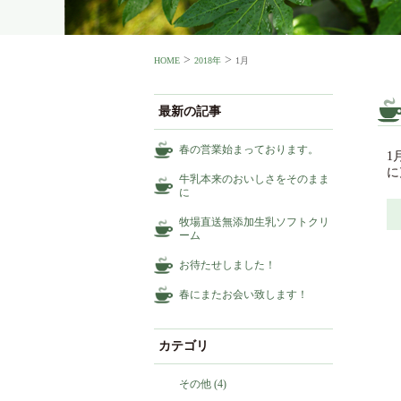
>
>
HOME
2018年
1月
最新の記事
春の営業始まっております。
1
に
牛乳本来のおいしさをそのまま
に
牧場直送無添加生乳ソフトクリ
ーム
お待たせしました！
春にまたお会い致します！
カテゴリ
その他
(4)