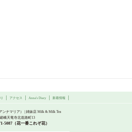
わり
アクセス
Anna's Diary
新着情報
a Maria
（アンナマリア） | 姉妹店 Milk & Milk Tea
嵯峨天竜寺北造路町13
871-5087（花一番これぞ花）