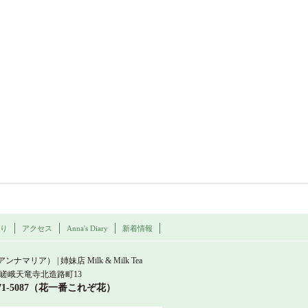
わり
アクセス
Anna's Diary
新着情報
a Maria
（アンナマリア） | 姉妹店 Milk & Milk Tea
嵯峨天竜寺北造路町13
871-5087（花一番これぞ花）