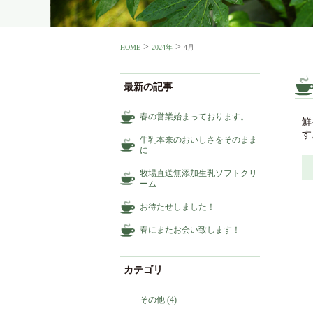
>
>
HOME
2024年
4月
最新の記事
春の営業始まっております。
鮮
す
牛乳本来のおいしさをそのまま
に
牧場直送無添加生乳ソフトクリ
ーム
お待たせしました！
春にまたお会い致します！
カテゴリ
その他
(4)