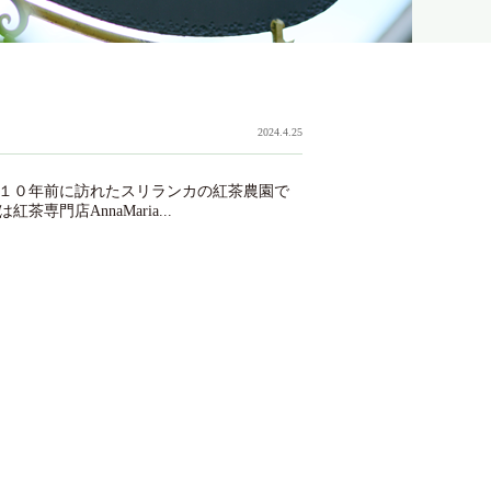
2024.4.25
１０年前に訪れたスリランカの紅茶農園で
店AnnaMaria...