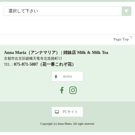
選択して下さい
p
Anna Maria（アンナマリア） | 姉妹店 Milk & Milk Tea
京都市右京区嵯峨天竜寺北造路町13
075-871-5087（花一番これぞ花）
TEL：
access
access
PCサイト
PCサイト
Copyright (c) Anna Maria. All right reserved.