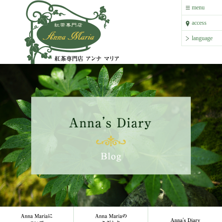
紅茶専門店 アンナ マリア
menu
menu
access
access
language
language
Anna Mariaについて
Anna Mariaのこだわり
Anna`s 