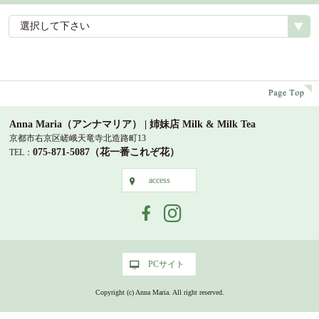
選択して下さい
p
Anna Maria（アンナマリア） | 姉妹店 Milk & Milk Tea
京都市右京区嵯峨天竜寺北造路町13
075-871-5087（花一番これぞ花）
TEL：
access
access
PCサイト
PCサイト
Copyright (c) Anna Maria. All right reserved.