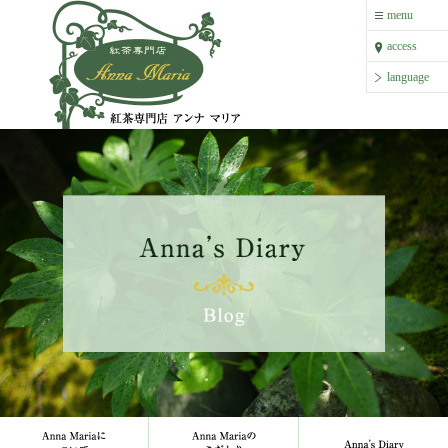
紅茶専門店 アンナ マリア
menu
menu
access
access
language
language
Anna Mariaについて
Anna Mariaのこだわり
Anna`s 