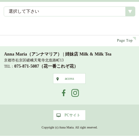
選択して下さい
p
Anna Maria（アンナマリア） | 姉妹店 Milk & Milk Tea
京都市右京区嵯峨天竜寺北造路町13
075-871-5087（花一番これぞ花）
TEL：
access
access
PCサイト
PCサイト
Copyright (c) Anna Maria. All right reserved.