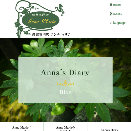
紅茶専門店 アンナ マリア
menu
menu
access
access
language
language
Anna Mariaについて
Anna Mariaのこだわり
Anna`s 