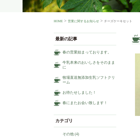
>
>
HOME
営業に関するお知らせ
チーズケーキセット
最新の記事
春の営業始まっております。
牛乳本来のおいしさをそのまま
に
牧場直送無添加生乳ソフトクリ
ーム
お待たせしました！
春にまたお会い致します！
カテゴリ
その他
(4)