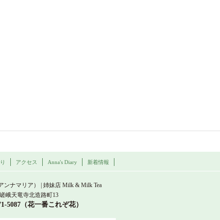
わり
アクセス
Anna's Diary
新着情報
a Maria
（アンナマリア） | 姉妹店 Milk & Milk Tea
嵯峨天竜寺北造路町13
871-5087（花一番これぞ花）