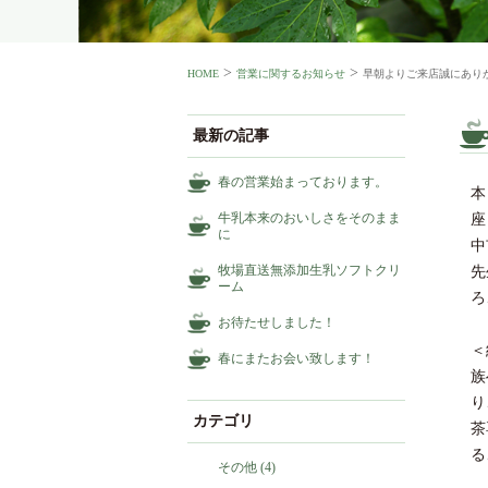
>
>
HOME
営業に関するお知らせ
早朝よりご来店誠にあり
最新の記事
春の営業始まっております。
本
牛乳本来のおいしさをそのまま
座
に
中
牧場直送無添加生乳ソフトクリ
先
ーム
ろ
お待たせしました！
＜
春にまたお会い致します！
族
り
カテゴリ
茶
る
その他
(4)