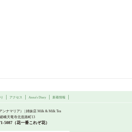
わり
アクセス
Anna's Diary
新着情報
a Maria
（アンナマリア） | 姉妹店 Milk & Milk Tea
嵯峨天竜寺北造路町13
871-5087（花一番これぞ花）