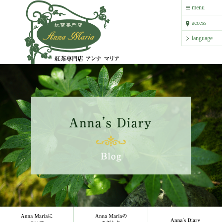
紅茶専門店 アンナ マリア
menu
menu
access
access
language
language
Anna Mariaについて
Anna Mariaのこだわり
Anna`s 