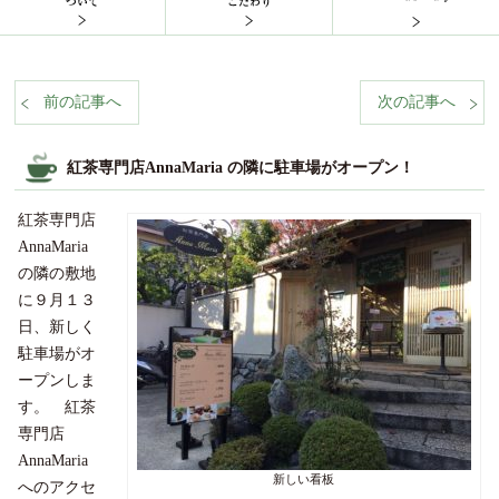
前の記事へ
次の記事へ
%nbsp;
%n
紅茶専門店AnnaMaria の隣に駐車場がオープン！
紅茶専門店
AnnaMaria
の隣の敷地
に９月１３
日、新しく
駐車場がオ
ープンしま
す。 紅茶
専門店
AnnaMaria
新しい看板
へのアクセ