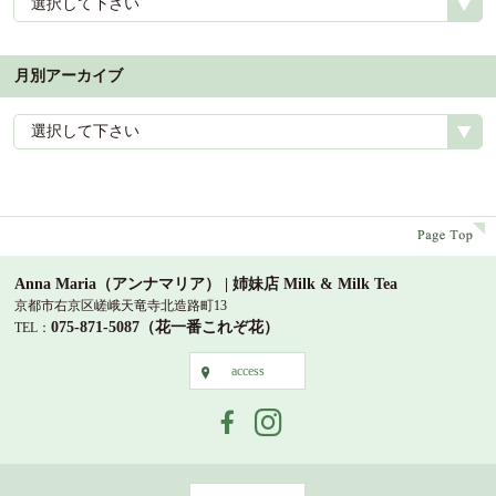
選択して下さい
月別アーカイブ
選択して下さい
p
Anna Maria（アンナマリア） | 姉妹店 Milk & Milk Tea
京都市右京区嵯峨天竜寺北造路町13
075-871-5087（花一番これぞ花）
TEL：
access
access