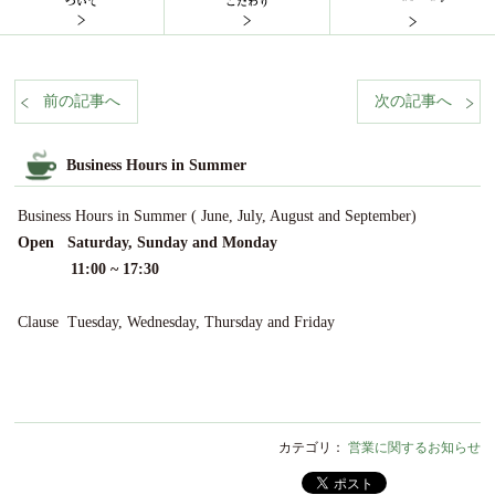
前の記事へ
次の記事へ
%nbsp;
%n
Business Hours in Summer
Business Hours in Summer ( June, July, August and September)
Open Saturday, Sunday and Monday
11:00 ~ 17:30
Clause Tuesday, Wednesday, Thursday and Friday
カテゴリ：
営業に関するお知らせ