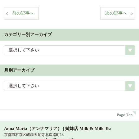
前の記事へ
次の記事へ
%nbsp;
%n
カテゴリー別アーカイブ
選択して下さい
月別アーカイブ
選択して下さい
p
Anna Maria（アンナマリア） | 姉妹店 Milk & Milk Tea
京都市右京区嵯峨天竜寺北造路町13