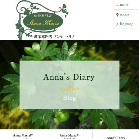
紅茶専門店 アンナ マリア
menu
menu
access
access
language
language
Anna Mariaについて
Anna Mariaのこだわり
Anna`s 